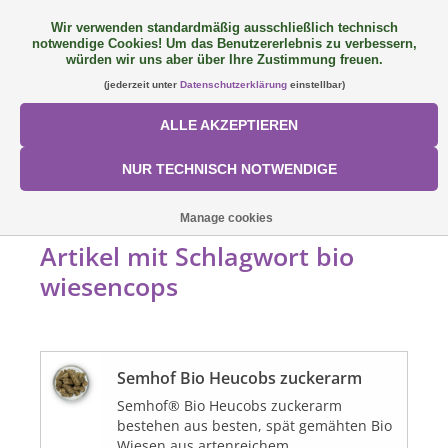
Wir verwenden standardmäßig ausschließlich technisch
notwendige Cookies! Um das Benutzererlebnis zu verbessern,
FAQ
+49 (0) 9081 9025240
0 Artikel - €0,00
würden wir uns aber über Ihre Zustimmung freuen.
(jederzeit unter
Datenschutzerklärung
einstellbar)
NEU: SemQUICK
ALLE AKZEPTIEREN
ALLE PRODUKTE
NUR TECHNISCH NOTWENDIGE
ÜBER UNS
STARTSEITE
/
SCHLAGWORTE
/
BIO WIESENCOPS
Manage cookies
Artikel mit Schlagwort bio
FÜTTERUNGSKONZEPT
wiesencops
SORTIMENT
Semhof Bio Heucobs zuckerarm
AKTIONEN
Semhof® Bio Heucobs zuckerarm
bestehen aus besten, spät gemähten Bio
Mein Konto
Wiesen aus artenreichem