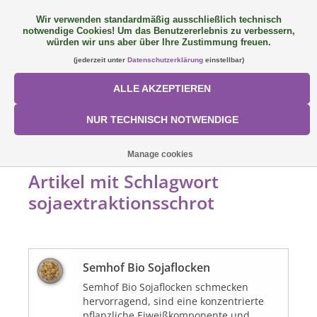
Wir verwenden standardmäßig ausschließlich technisch
notwendige Cookies! Um das Benutzererlebnis zu verbessern,
FAQ
+49 (0) 9081 9025240
0 Artikel - €0,00
würden wir uns aber über Ihre Zustimmung freuen.
(jederzeit unter
Datenschutzerklärung
einstellbar)
NEU: SemQUICK
ALLE AKZEPTIEREN
ALLE PRODUKTE
NUR TECHNISCH NOTWENDIGE
ÜBER UNS
STARTSEITE
/
SCHLAGWORTE
/
SOJAEXTRAKTIONSSCHROT
Manage cookies
Artikel mit Schlagwort
FÜTTERUNGSKONZEPT
sojaextraktionsschrot
SORTIMENT
Semhof Bio Sojaflocken
AKTIONEN
Semhof Bio Sojaflocken schmecken
hervorragend, sind eine konzentrierte
Mein Konto
pflanzliche Eiweißkomponente und