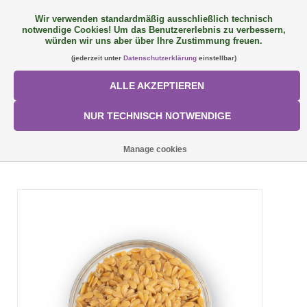
Wir verwenden standardmäßig ausschließlich technisch
notwendige Cookies! Um das Benutzererlebnis zu verbessern,
FAQ
+49 (0) 9081 9025240
0 Artikel - €0,00
würden wir uns aber über Ihre Zustimmung freuen.
(jederzeit unter
Datenschutzerklärung
einstellbar)
NEU: SemQUICK
ALLE AKZEPTIEREN
ALLE PRODUKTE
NUR TECHNISCH NOTWENDIGE
ÜBER UNS
STARTSEITE
/
SEMHOF BIO GOLDLEIN
Manage cookies
FÜTTERUNGSKONZEPT
SORTIMENT
AKTIONEN
Mein Konto