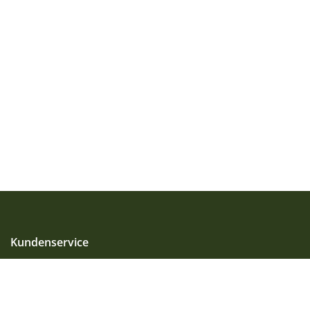
Kundenservice
Unsere Produkte
Pferdeernährung & Seminare