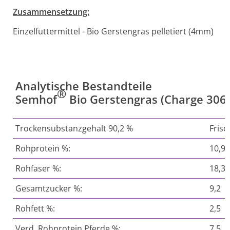
Zusammensetzung:
Einzelfuttermittel - Bio Gerstengras pelletiert (4mm)
Analytische Bestandteile
®
Semhof
Bio Gerstengras (Charge 30
Trockensubstanzgehalt 90,2 %
Fris
Rohprotein %:
10,9
Rohfaser %:
18,3
Gesamtzucker %:
9,2
Rohfett %:
2,5
Verd. Rohprotein Pferde %:
7,5