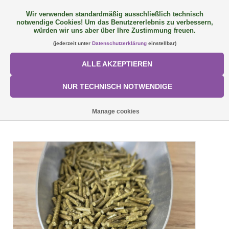
Wir verwenden standardmäßig ausschließlich technisch
notwendige Cookies! Um das Benutzererlebnis zu verbessern,
FAQ
+49 (0) 9081 9025240
0 Artikel - €0,00
würden wir uns aber über Ihre Zustimmung freuen.
(jederzeit unter
Datenschutzerklärung
einstellbar)
NEU: SemQUICK
ALLE AKZEPTIEREN
ALLE PRODUKTE
NUR TECHNISCH NOTWENDIGE
ÜBER UNS
STARTSEITE
/
SEMHOF BIO GERSTENGRAS
Manage cookies
FÜTTERUNGSKONZEPT
SORTIMENT
AKTIONEN
Mein Konto