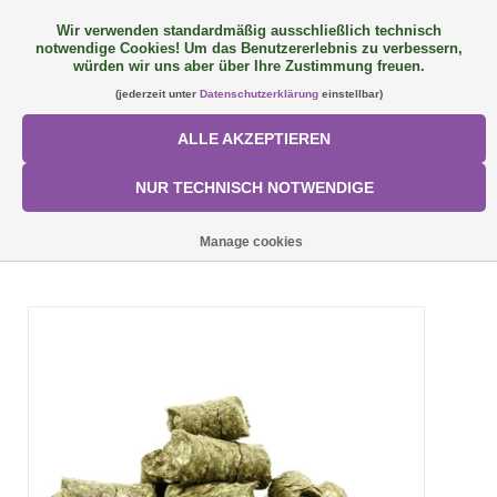
Wir verwenden standardmäßig ausschließlich technisch
notwendige Cookies! Um das Benutzererlebnis zu verbessern,
FAQ
+49 (0) 9081 9025240
0 Artikel - €0,00
würden wir uns aber über Ihre Zustimmung freuen.
(jederzeit unter
Datenschutzerklärung
einstellbar)
NEU: SemQUICK
ALLE AKZEPTIEREN
ALLE PRODUKTE
NUR TECHNISCH NOTWENDIGE
ÜBER UNS
STARTSEITE
/
SEMHOF BIO GRÜNHIRSE
Manage cookies
FÜTTERUNGSKONZEPT
SORTIMENT
AKTIONEN
Mein Konto