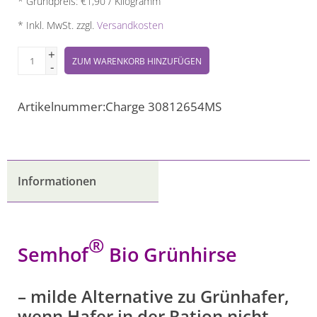
* Grundpreis: €1,90 / Kilogramm
* Inkl. MwSt. zzgl.
Versandkosten
+
ZUM WARENKORB HINZUFÜGEN
-
Artikelnummer:
Charge 30812654MS
Informationen
®
Semhof
Bio Grünhirse
– milde Alternative zu Grünhafer,
wenn Hafer in der Ration nicht