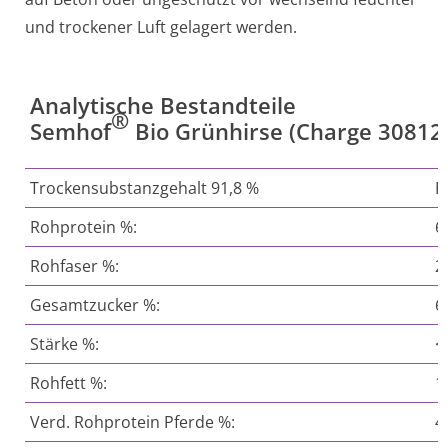
und trockener Luft gelagert werden.
Analytische Bestandteile
®
Semhof
Bio Grünhirse (Charge 3081
Trockensubstanzgehalt 91,8 %
F
Rohprotein %:
6
Rohfaser %:
2
Gesamtzucker %:
6
Stärke %:
<
Rohfett %:
1
Verd. Rohprotein Pferde %:
4