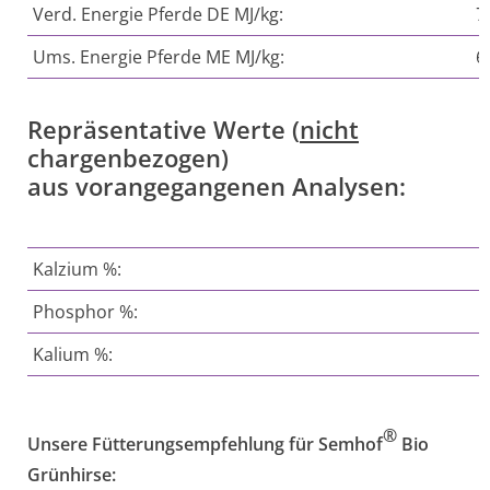
Verd. Energie Pferde DE MJ/kg:
7
Ums. Energie Pferde ME MJ/kg:
6
Repräsentative Werte (
nicht
chargenbezogen)
aus vorangegangenen Analysen:
Kalzium %:
Phosphor %:
Kalium %:
®
Unsere Fütterungsempfehlung für Semhof
Bio
Grünhirse: