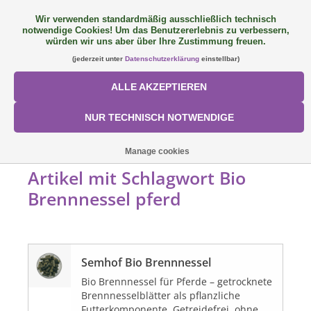
Wir verwenden standardmäßig ausschließlich technisch
notwendige Cookies! Um das Benutzererlebnis zu verbessern,
FAQ
+49 (0) 9081 9025240
0 Artikel - €0,00
würden wir uns aber über Ihre Zustimmung freuen.
(jederzeit unter
Datenschutzerklärung
einstellbar)
NEU: SemQUICK
ALLE AKZEPTIEREN
ALLE PRODUKTE
NUR TECHNISCH NOTWENDIGE
ÜBER UNS
STARTSEITE
/
SCHLAGWORTE
/
BIO BRENNNESSEL PFERD
Manage cookies
Artikel mit Schlagwort Bio
FÜTTERUNGSKONZEPT
Brennnessel pferd
SORTIMENT
Semhof Bio Brennnessel
AKTIONEN
Bio Brennnessel für Pferde – getrocknete
Brennnesselblätter als pflanzliche
Mein Konto
Futterkomponente. Getreidefrei, ohne