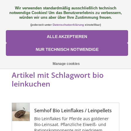
Wir verwenden standardmäßig ausschließlich technisch
notwendige Cookies! Um das Benutzererlebnis zu verbessern,
FAQ
+49 (0) 9081 9025240
0 Artikel - €0,00
würden wir uns aber über Ihre Zustimmung freuen.
(jederzeit unter
Datenschutzerklärung
einstellbar)
NEU: SemQUICK
ALLE AKZEPTIEREN
ALLE PRODUKTE
NUR TECHNISCH NOTWENDIGE
ÜBER UNS
STARTSEITE
/
SCHLAGWORTE
/
BIO LEINKUCHEN
Manage cookies
Artikel mit Schlagwort bio
FÜTTERUNGSKONZEPT
leinkuchen
SORTIMENT
Semhof Bio Leinflakes / Leinpellets
AKTIONEN
Bio Leinflakes für Pferde aus goldener
Bio-Leinsaat. Pflanzliche Eiweiß- und
Mein Konto
Rationskomponente mit niedrigem