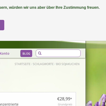
ern, würden wir uns aber über Ihre Zustimmung freuen.
0 Artikel - €0,00
Mein Konto / Kundenkonto anlegen
Biozertifiziert
Konto
BLOG
STARTSEITE
/
SCHLAGWORTE
/
BIO SOJAKUCHEN
€28,99
*
onzentrierte
Grundpreis