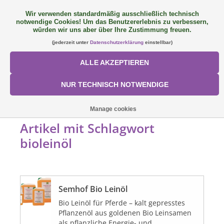
Wir verwenden standardmäßig ausschließlich technisch
notwendige Cookies! Um das Benutzererlebnis zu verbessern,
FAQ
+49 (0) 9081 9025240
0 Artikel - €0,00
würden wir uns aber über Ihre Zustimmung freuen.
(jederzeit unter
Datenschutzerklärung
einstellbar)
NEU: SemQUICK
ALLE AKZEPTIEREN
ALLE PRODUKTE
NUR TECHNISCH NOTWENDIGE
ÜBER UNS
STARTSEITE
/
SCHLAGWORTE
/
BIOLEINÖL
Manage cookies
Artikel mit Schlagwort
FÜTTERUNGSKONZEPT
bioleinöl
SORTIMENT
Semhof Bio Leinöl
AKTIONEN
Bio Leinöl für Pferde – kalt gepresstes
Pflanzenöl aus goldenen Bio Leinsamen
Mein Konto
als pflanzliche Energie- und