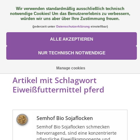
Wir verwenden standardmäßig ausschließlich technisch
notwendige Cookies! Um das Benutzererlebnis zu verbessern,
FAQ
+49 (0) 9081 9025240
0 Artikel - €0,00
würden wir uns aber über Ihre Zustimmung freuen.
(jederzeit unter
Datenschutzerklärung
einstellbar)
NEU: SemQUICK
ALLE AKZEPTIEREN
ALLE PRODUKTE
NUR TECHNISCH NOTWENDIGE
ÜBER UNS
STARTSEITE
/
SCHLAGWORTE
/
EIWEISSFUTTERMITTEL PFERD
Manage cookies
Artikel mit Schlagwort
FÜTTERUNGSKONZEPT
Eiweißfuttermittel pferd
SORTIMENT
Semhof Bio Sojaflocken
AKTIONEN
Semhof Bio Sojaflocken schmecken
hervorragend, sind eine konzentrierte
Mein Konto
pflanzliche Eiweißkomponente und