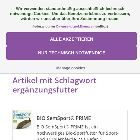
Wir verwenden standardmäßig ausschließlich technisch
notwendige Cookies! Um das Benutzererlebnis zu verbessern,
FAQ
+49 (0) 9081 9025240
0 Artikel - €0,00
würden wir uns aber über Ihre Zustimmung freuen.
(jederzeit unter
Datenschutzerklärung
einstellbar)
NEU: SemQUICK
ALLE AKZEPTIEREN
ALLE PRODUKTE
NUR TECHNISCH NOTWENDIGE
ÜBER UNS
STARTSEITE
/
SCHLAGWORTE
/
ERGÄNZUNGSFUTTER
Manage cookies
Artikel mit Schlagwort
FÜTTERUNGSKONZEPT
ergänzungsfutter
SORTIMENT
BIO SemSport® PRIME
AKTIONEN
BIO SemSport® PRIME ist ein
hochwertiges Bio-Sportfutter für Sport-
Mein Konto
und Turnierpferde. Mit Hafer,