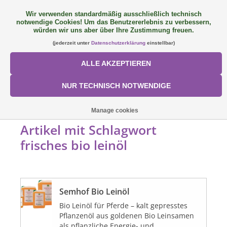
Wir verwenden standardmäßig ausschließlich technisch
notwendige Cookies! Um das Benutzererlebnis zu verbessern,
FAQ
+49 (0) 9081 9025240
0 Artikel - €0,00
würden wir uns aber über Ihre Zustimmung freuen.
(jederzeit unter
Datenschutzerklärung
einstellbar)
NEU: SemQUICK
ALLE AKZEPTIEREN
ALLE PRODUKTE
NUR TECHNISCH NOTWENDIGE
ÜBER UNS
STARTSEITE
/
SCHLAGWORTE
/
FRISCHES BIO LEINÖL
Manage cookies
Artikel mit Schlagwort
FÜTTERUNGSKONZEPT
frisches bio leinöl
SORTIMENT
Semhof Bio Leinöl
AKTIONEN
Bio Leinöl für Pferde – kalt gepresstes
Pflanzenöl aus goldenen Bio Leinsamen
Mein Konto
als pflanzliche Energie- und