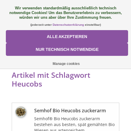
Wir verwenden standardmäßig ausschließlich technisch
notwendige Cookies! Um das Benutzererlebnis zu verbessern,
FAQ
+49 (0) 9081 9025240
0 Artikel - €0,00
würden wir uns aber über Ihre Zustimmung freuen.
(jederzeit unter
Datenschutzerklärung
einstellbar)
NEU: SemQUICK
ALLE AKZEPTIEREN
ALLE PRODUKTE
NUR TECHNISCH NOTWENDIGE
ÜBER UNS
STARTSEITE
/
SCHLAGWORTE
/
HEUCOBS
Manage cookies
Artikel mit Schlagwort
FÜTTERUNGSKONZEPT
Heucobs
SORTIMENT
Semhof Bio Heucobs zuckerarm
AKTIONEN
Semhof® Bio Heucobs zuckerarm
bestehen aus besten, spät gemähten Bio
Mein Konto
Wiesen aus artenreichem