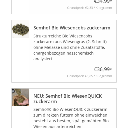
€34,99
*
Grundpreis
€2,33 / Kilogramm
Semhof Bio Wiesencobs zuckerarm
Strukturreiche Bio Wiesencobs
zuckerarm aus Wiesengras (2. Schnitt) –
ohne Melasse und ohne Zusatzstoffe,
chargenbezogen nasschemisch
analysiert.
€36,99
*
Grundpreis
€1,85 / Kilogramm
NEU: Semhof Bio WiesenQUICK
zuckerarm
Semhof® Bio WiesenQUICK zuckerarm
zum direkten füttern ohne einweichen
besteht aus besten, spät gemähten Bio
Wiesen aus artenreichem