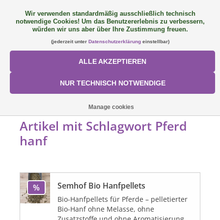
Wir verwenden standardmäßig ausschließlich technisch
notwendige Cookies! Um das Benutzererlebnis zu verbessern,
FAQ
+49 (0) 9081 9025240
0 Artikel - €0,00
würden wir uns aber über Ihre Zustimmung freuen.
(jederzeit unter
Datenschutzerklärung
einstellbar)
NEU: SemQUICK
ALLE AKZEPTIEREN
ALLE PRODUKTE
NUR TECHNISCH NOTWENDIGE
ÜBER UNS
STARTSEITE
/
SCHLAGWORTE
/
PFERD HANF
Manage cookies
Artikel mit Schlagwort Pferd
FÜTTERUNGSKONZEPT
hanf
SORTIMENT
Semhof Bio Hanfpellets
AKTIONEN
%
Bio-Hanfpellets für Pferde – pelletierter
Bio-Hanf ohne Melasse, ohne
Mein Konto
Zusatzstoffe und ohne Aromatisierung