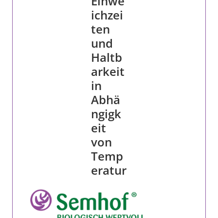
Einwe
ichzei
ten
BLOG
und
Haltb
arkeit
in
Biozertifiziert
Abhä
ngigk
eit
von
Temp
eratur