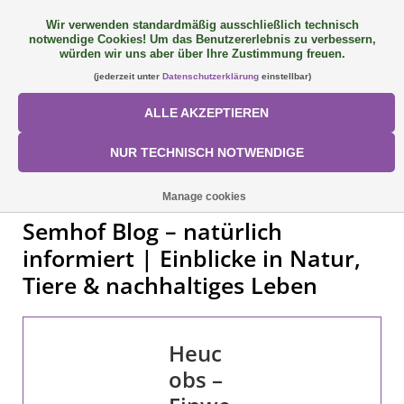
Wir verwenden standardmäßig ausschließlich technisch
notwendige Cookies! Um das Benutzererlebnis zu verbessern,
FAQ
+49 (0) 9081 9025240
0 Artikel - €0,00
würden wir uns aber über Ihre Zustimmung freuen.
(jederzeit unter
Datenschutzerklärung
einstellbar)
NEU: SemQUICK
ALLE AKZEPTIEREN
ALLE PRODUKTE
NUR TECHNISCH NOTWENDIGE
ÜBER UNS
Manage cookies
Semhof Blog – natürlich
FÜTTERUNGSKONZEPT
informiert | Einblicke in Natur,
Tiere & nachhaltiges Leben
SORTIMENT
AKTIONEN
Heuc
obs –
Mein Konto