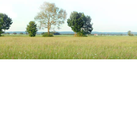
Kundenservice
Unsere
Impressum
Alle in 
Allgemeine Geschäftsbedingungen mit
Hanfpr
Kundeninformationen
Luzern
Widerrufsbelehrung &
Aufbauf
Widerrufsformular
Heuersa
Datenschutzerklärung
Zuckera
Zahlungsarten