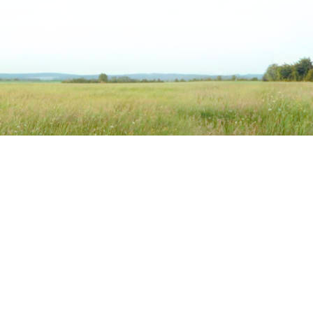
 Produkte
Pferdeernährung & Semina
der Übersicht
Kompetente Ernährungsberat
odukte
Crashkurs
eprodukte
Intensivseminar I
uttermittel
Intensivseminar II
tz
rme Futtermittel