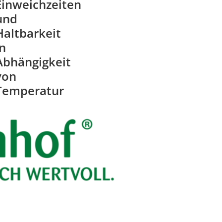
Einweichzeiten
und
Haltbarkeit
in
Abhängigkeit
von
Temperatur