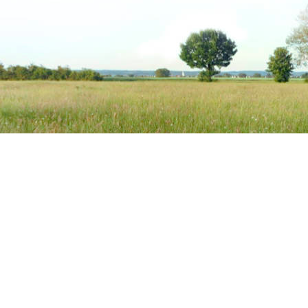
re
Semhof Simone Meyer
ung
Biologisches Premium-Pferdefutter
In den Seen 4
86754 Schwörsheim
+49 (0) 9081 9025240
info@semhof.de