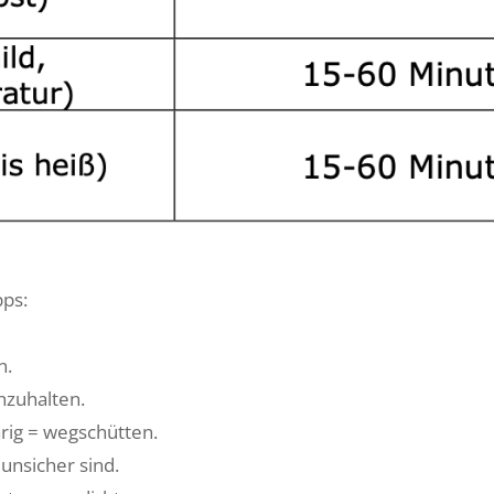
pps:
n.
nzuhalten.
ärig = wegschütten.
unsicher sind.