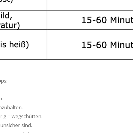
pps:
n.
nzuhalten.
ärig = wegschütten.
unsicher sind.