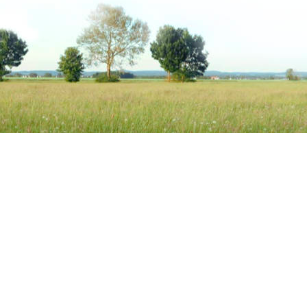
Kundenservice
Unsere
Impressum
Alle in 
Allgemeine Geschäftsbedingungen mit
Hanfpr
Kundeninformationen
Luzern
Widerrufsbelehrung &
Aufbauf
Widerrufsformular
Heuersa
Datenschutzerklärung
Zuckera
Zahlungsarten