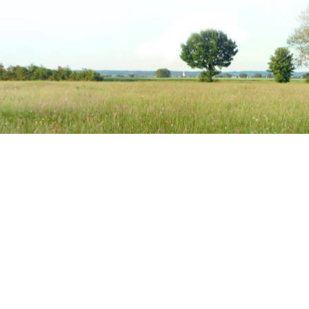
re
Semhof Simone Meyer
ung
Biologisches Premium-Pferdefutter
In den Seen 4
86754 Schwörsheim
+49 (0) 9081 9025240
info@semhof.de