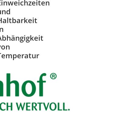
Einweichzeiten
und
Haltbarkeit
in
Abhängigkeit
von
Temperatur