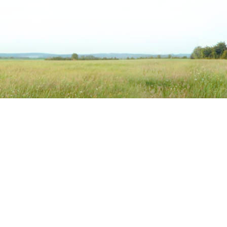
 Produkte
Pferdeernährung & Semina
der Übersicht
Kompetente Ernährungsberat
odukte
Crashkurs
eprodukte
Intensivseminar I
uttermittel
Intensivseminar II
tz
rme Futtermittel