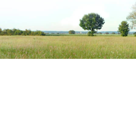
re
Semhof Simone Meyer
ung
Biologisches Premium-Pferdefutter
In den Seen 4
86754 Schwörsheim
+49 (0) 9081 9025240
info@semhof.de