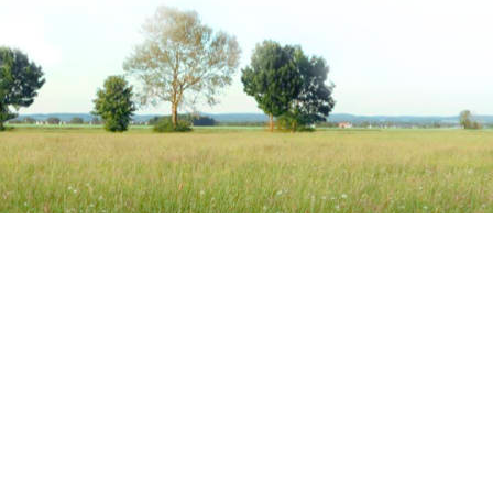
Kundenservice
Unsere
Impressum
Alle in 
Allgemeine Geschäftsbedingungen mit
Hanfpr
Kundeninformationen
Luzern
Widerrufsbelehrung &
Aufbauf
Widerrufsformular
Heuersa
Datenschutzerklärung
Zuckera
Zahlungsarten