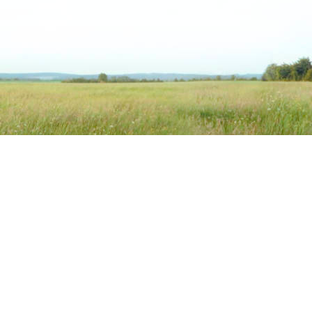
 Produkte
Pferdeernährung & Semina
der Übersicht
Kompetente Ernährungsberat
odukte
Crashkurs
eprodukte
Intensivseminar I
uttermittel
Intensivseminar II
tz
rme Futtermittel